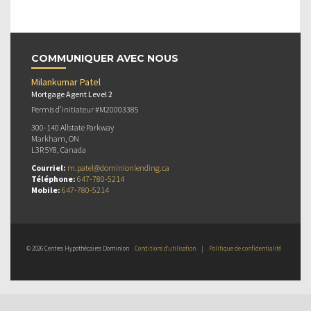
COMMUNIQUER AVEC NOUS
Milankumar Patel
Mortgage Agent Level 2
Permis d’initiateur #M20003385
300-140 Allstate Parkway
Markham, ON
L3R 5Y8, Canada
Courriel:
m.patel@dominionlending.ca
Téléphone:
647-780-5214
Mobile:
647-780-5214
© 2026 Centres Hypothécaires Dominion
Conditions d’utilisation
|
Politique de confidentialité