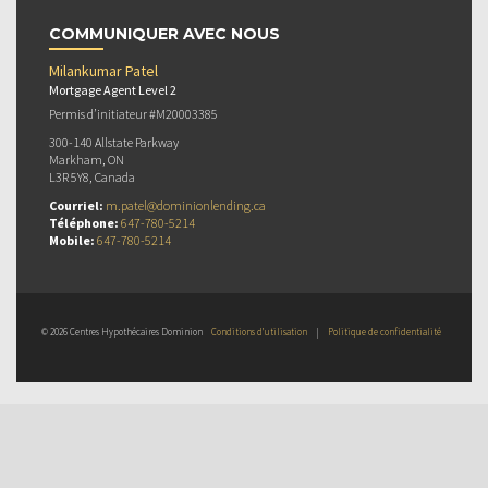
COMMUNIQUER AVEC NOUS
Milankumar Patel
Mortgage Agent Level 2
Permis d’initiateur #M20003385
300-140 Allstate Parkway
Markham, ON
L3R 5Y8, Canada
Courriel:
m.patel@dominionlending.ca
Téléphone:
647-780-5214
Mobile:
647-780-5214
© 2026 Centres Hypothécaires Dominion
Conditions d’utilisation
|
Politique de confidentialité