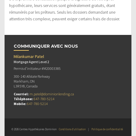
hypothécaire, leurs services sont généralement gratuits, étant
rémunérés par les prêteurs. Seuls les dossiers demandant une
attention très complexe, peuvent exiger certains frais de dossier.
COMMUNIQUER AVEC NOUS
Milankumar Patel
Mortgage Agent Level 2
Permis d’initiateur #M20003385
300-140 Allstate Parkway
Markham, ON
L3R 5Y8, Canada
Courriel:
m.patel@dominionlending.ca
Téléphone:
647-780-5214
Mobile:
647-780-5214
© 2026 Centres Hypothécaires Dominion
Conditions d’utilisation
|
Politique de confidentialité