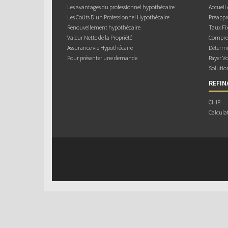
Les avantages du professionnel hypothécaire
Accueil
Les Coûts D’un Professionnel Hypothécaire
Préappr
Renouvellement hypothécaire
Taux Fix
Valeur Nette de la Propriété
Compren
Assurance vie Hypothécaire
Détermi
Pour présenter une demande
Payer V
Solutio
REFI
CHIP
Calcula