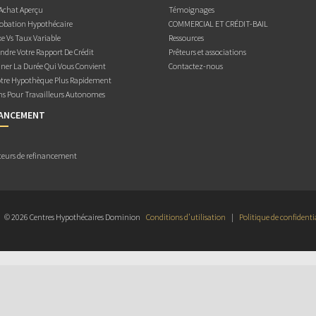
 Achat Aperçu
Témoignages
obation Hypothécaire
COMMERCIAL ET CRÉDIT-BAIL
e Vs Taux Variable
Ressources
dre Votre Rapport De Crédit
Prêteurs et associations
ner La Durée Qui Vous Convient
Contactez-nous
otre Hypothèque Plus Rapidement
ns Pour Travailleurs Autonomes
NANCEMENT
teurs de refinancement
© 2026 Centres Hypothécaires Dominion
Conditions d’utilisation
|
Politique de confidenti