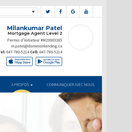
Milankumar Patel
Mortgage Agent Level 2
Permis d’initiateur #M20003385
m.patel@dominionlending.ca
el:
647-780-5214
Cell:
647-780-5214
À PROPOS
COMMUNIQUER AVEC NOUS