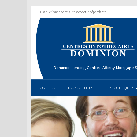
Chaque franchise est autonome et indépendante
Dominion Lending Centres Affinity Mortgage S
BONJOUR
TAUX ACTUELS
HYPOTHÈQUES