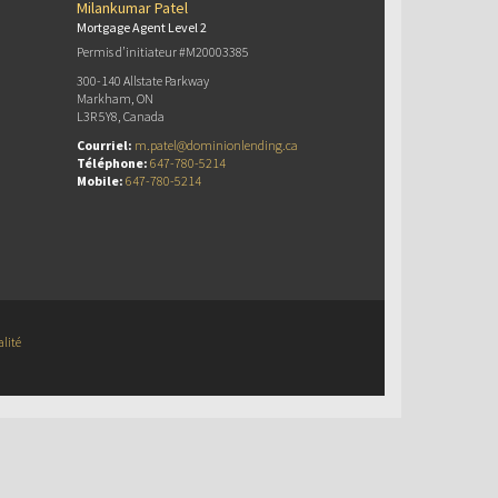
Milankumar Patel
Mortgage Agent Level 2
Permis d’initiateur #M20003385
300-140 Allstate Parkway
Markham, ON
L3R 5Y8, Canada
Courriel:
m.patel@dominionlending.ca
Téléphone:
647-780-5214
Mobile:
647-780-5214
alité