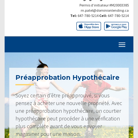
Permis d’initiateur #M20003385
m.patel@dominionlending.ca
Tel:
647-780-5214
Cell:
647-780-5214
Préapprobation Hypothécaire
Soyez certain d’être préapprouvé, si vous
pensez à acheter une nouvelle propriété. Avec
une préapprobation hypothécaire, un courtier
hypothécaire peut procéder à une vérification
plus complète avant de vous envoyer
magasiner pour une maison.