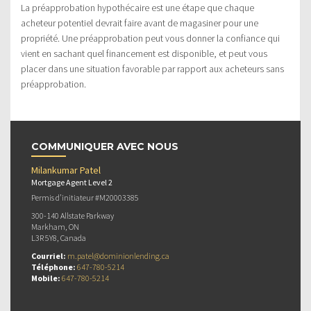
La préapprobation hypothécaire est une étape que chaque
acheteur potentiel devrait faire avant de magasiner pour une
propriété. Une préapprobation peut vous donner la confiance qui
vient en sachant quel financement est disponible, et peut vous
placer dans une situation favorable par rapport aux acheteurs sans
préapprobation.
COMMUNIQUER AVEC NOUS
Milankumar Patel
Mortgage Agent Level 2
Permis d’initiateur #M20003385
300-140 Allstate Parkway
Markham, ON
L3R 5Y8, Canada
Courriel:
m.patel@dominionlending.ca
Téléphone:
647-780-5214
Mobile:
647-780-5214